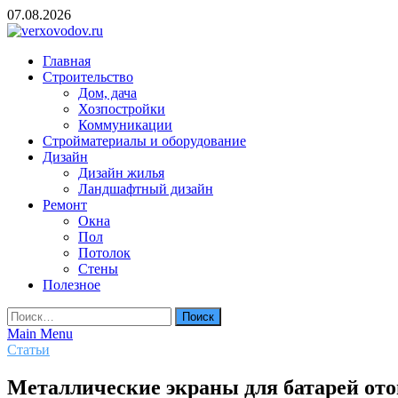
Skip
07.08.2026
to
content
verxovodov.ru
Главная
Ремонт и строительство
Строительство
Дом, дача
Хозпостройки
Коммуникации
Стройматериалы и оборудование
Дизайн
Дизайн жилья
Ландшафтный дизайн
Ремонт
Окна
Пол
Потолок
Стены
Полезное
Найти:
Main Menu
Статьи
Металлические экраны для батарей ото