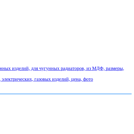
янных изделий, для чугунных радиаторов, из МДФ, размеры,
электрических, газовых изделий, цена, фото