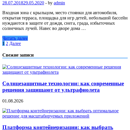
28.07.2018
29.05.2020
-
by
admin
Входная зона с крыльцом, место стоянки для автомобиля,
открытая терраса, площадка для игр детей, небольшой бассейн
нуждаются в защите от дождя, снега, града, избыточных
солнечных лучей. Навес во дворе дома …
Читать далее
Пагинация
1
2
Далее
записей
Свежие записи
Солнцезащитные технологии: как современные
решения защищают от ультрафиолета
01.08.2026
Платформа контейнеризации: как выбрать