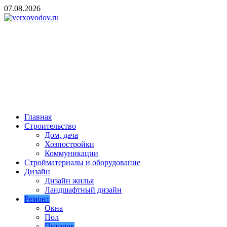
Skip
07.08.2026
to
content
verxovodov.ru
Ремонт и строительство
Главная
Строительство
Дом, дача
Хозпостройки
Коммуникации
Стройматериалы и оборудование
Дизайн
Дизайн жилья
Ландшафтный дизайн
Ремонт
Окна
Пол
Потолок