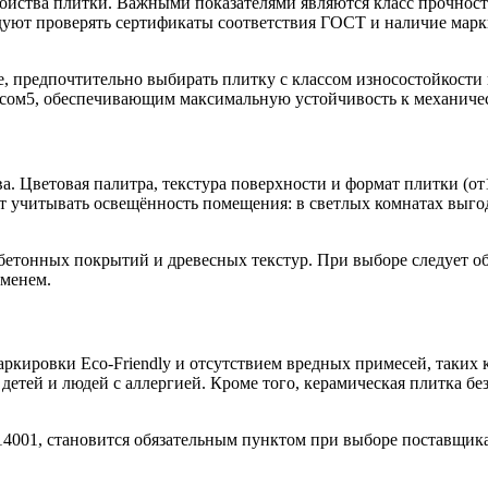
йства плитки. Важными показателями являются класс прочности
уют проверять сертификаты соответствия ГОСТ и наличие мар
е, предпочтительно выбирать плитку с классом износостойкости
ссом5, обеспечивающим максимальную устойчивость к механиче
. Цветовая палитра, текстура поверхности и формат плитки (от1
т учитывать освещённость помещения: в светлых комнатах выгод
тонных покрытий и древесных текстур. При выборе следует обр
еменем.
ркировки Eco‑Friendly и отсутствием вредных примесей, таких
я детей и людей с аллергией. Кроме того, керамическая плитка 
14001, становится обязательным пунктом при выборе поставщика