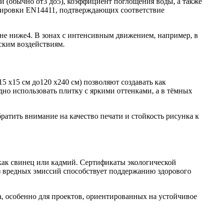
 (обычно от3 до5), коэффициент поглощения воды, а также
кировки EN14411, подтверждающих соответствие
 не ниже4. В зонах с интенсивным движением, например, в
ским воздействиям.
5 x15 см до120 x240 см) позволяют создавать как
но использовать плитку с яркими оттенками, а в тёмных
атить внимание на качество печати и стойкость рисунка к
 как свинец или кадмий. Сертификаты экологической
без вредных эмиссий способствует поддержанию здорового
, особенно для проектов, ориентированных на устойчивое