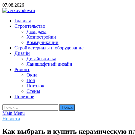
Skip
07.08.2026
to
content
verxovodov.ru
Главная
Ремонт и строительство
Строительство
Дом, дача
Хозпостройки
Коммуникации
Стройматериалы и оборудование
Дизайн
Дизайн жилья
Ландшафтный дизайн
Ремонт
Окна
Пол
Потолок
Стены
Полезное
Найти:
Main Menu
Новости
Как выбрать и купить керамическую пл