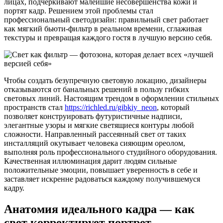
лицах, подчеркивают малейшие несовершенства кожи и
портят кадр. Решением этой проблемы стал
профессиональный светодизайн: правильный свет работает
как мягкий бьюти-фильтр в реальном времени, сглаживая
текстуры и превращая каждого гостя в лучшую версию себя.
Чтобы создать безупречную световую локацию, дизайнеры
отказываются от банальных решений в пользу гибких
световых линий. Настоящим трендом в оформлении стильных
пространств стал
https://richled.ru/gibkiy_neon
, который
позволяет конструировать футуристичные надписи,
элегантные узоры и мягкие светящиеся контуры любой
сложности. Направленный рассеянный свет от таких
инсталляций окутывает человека сияющим ореолом,
выполняя роль профессионального студийного оборудования.
Качественная иллюминация дарит людям сильные
положительные эмоции, повышает уверенность в себе и
заставляет искренне радоваться каждому получившемуся
кадру.
Анатомия идеального кадра — как
свет корректирует портрет