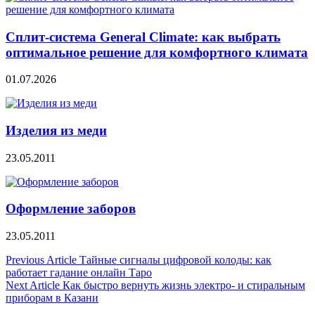
Сплит‑система General Climate: как выбрать
оптимальное решение для комфортного климата
01.07.2026
Изделия из меди
23.05.2011
Оформление заборов
23.05.2011
Навигация
Previous Article
Тайные сигналы цифровой колоды: как
работает гадание онлайн Таро
по
Next Article
Как быстро вернуть жизнь электро- и стиральным
записям
приборам в Казани