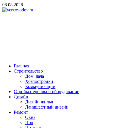
Skip
08.08.2026
to
content
verxovodov.ru
Ремонт и строительство
Главная
Строительство
Дом, дача
Хозпостройки
Коммуникации
Стройматериалы и оборудование
Дизайн
Дизайн жилья
Ландшафтный дизайн
Ремонт
Окна
Пол
Потолок