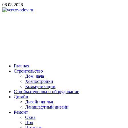
Skip
06.08.2026
to
content
verxovodov.ru
Ремонт и строительство
Главная
Строительство
Дом, дача
Хозпостройки
Коммуникации
Стройматериалы и оборудование
Дизайн
Дизайн жилья
Ландшафтный дизайн
Ремонт
Окна
Пол
Потолок