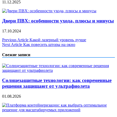
11.12.2025
Двери ПВХ: особенности ухода, плюсы и минусы
17.10.2024
Навигация
Previous Article
Какой лазерный уровень лучше
Next Article
Как повесить шторы на окно
по
записям
Свежие записи
Солнцезащитные технологии: как современные
решения защищают от ультрафиолета
01.08.2026