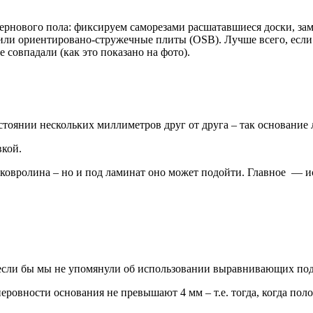
рнового пола: фиксируем саморезами расшатавшиеся доски, за
ли ориентировано-стружечные плиты (OSB). Лучше всего, если 
 совпадали (как это показано на фото).
стоянии нескольких миллиметров друг от друга – так основание 
вкой.
 ковролина – но и под ламинат оно может подойти. Главное — и
, если бы мы не упомянули об использовании выравнивающих по
ровности основания не превышают 4 мм – т.е. тогда, когда поло