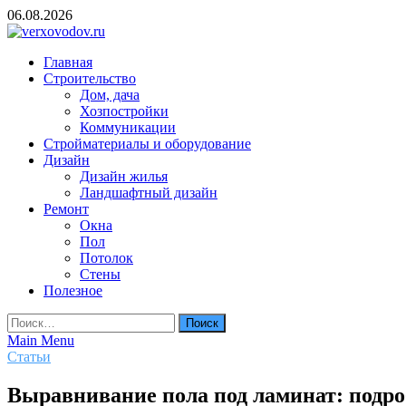
Skip
06.08.2026
to
content
verxovodov.ru
Главная
Ремонт и строительство
Строительство
Дом, дача
Хозпостройки
Коммуникации
Стройматериалы и оборудование
Дизайн
Дизайн жилья
Ландшафтный дизайн
Ремонт
Окна
Пол
Потолок
Стены
Полезное
Найти:
Main Menu
Статьи
Выравнивание пола под ламинат: подр