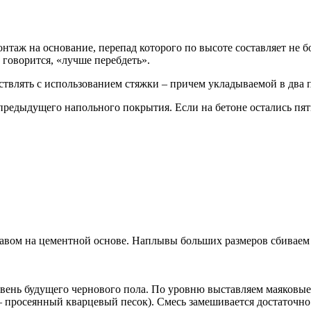
нтаж на основание, перепад которого по высоте составляет не бо
 говорится, «лучше перебдеть».
твлять с использованием стяжки – причем укладываемой в два 
 предыдущего напольного покрытия. Если на бетоне остались пя
вом на цементной основе. Наплывы больших размеров сбиваем пе
вень будущего чернового пола. По уровню выставляем маяковые 
просеянный кварцевый песок). Смесь замешивается достаточно г