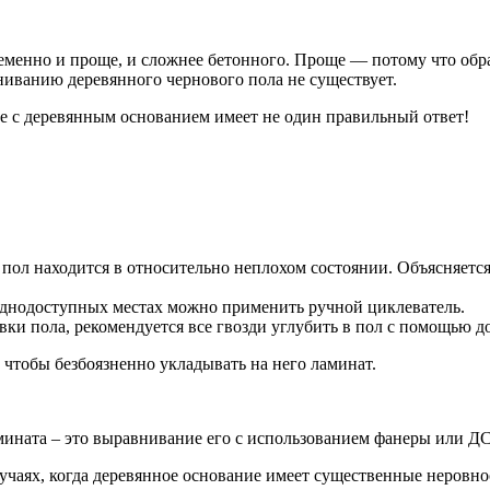
еменно и проще, и сложнее бетонного. Проще — потому что обра
ниванию деревянного чернового пола не существует.
е с деревянным основанием имеет не один правильный ответ!
пол находится в относительно неплохом состоянии. Объясняется 
руднодоступных местах можно применить ручной циклеватель.
вки пола, рекомендуется все гвозди углубить в пол с помощью д
 чтобы безбоязненно укладывать на него ламинат.
мината – это выравнивание его с использованием фанеры или Д
чаях, когда деревянное основание имеет существенные неровнос