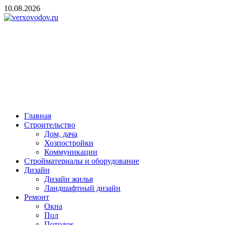
Skip
10.08.2026
to
content
verxovodov.ru
Ремонт и строительство
Главная
Строительство
Дом, дача
Хозпостройки
Коммуникации
Стройматериалы и оборудование
Дизайн
Дизайн жилья
Ландшафтный дизайн
Ремонт
Окна
Пол
Потолок