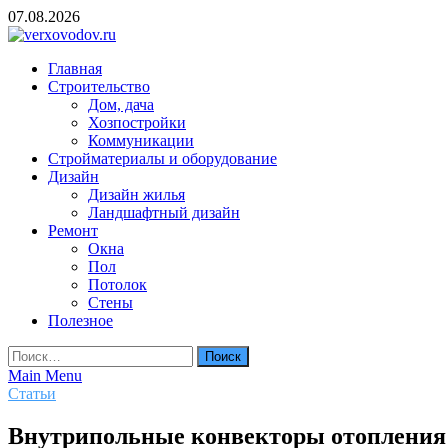
Skip
07.08.2026
to
content
verxovodov.ru
Главная
Ремонт и строительство
Строительство
Дом, дача
Хозпостройки
Коммуникации
Стройматериалы и оборудование
Дизайн
Дизайн жилья
Ландшафтный дизайн
Ремонт
Окна
Пол
Потолок
Стены
Полезное
Найти:
Main Menu
Статьи
Внутрипольные конвекторы отопления: 