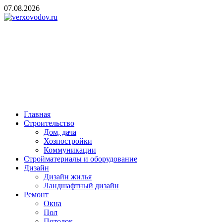
Skip
07.08.2026
to
content
verxovodov.ru
Ремонт и строительство
Главная
Строительство
Дом, дача
Хозпостройки
Коммуникации
Стройматериалы и оборудование
Дизайн
Дизайн жилья
Ландшафтный дизайн
Ремонт
Окна
Пол
Потолок