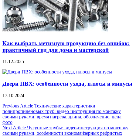
Как выбрать метизную продукцию без ошибок:
практичный гид для дома и мастерской
11.12.2025
Двери ПВХ: особенности ухода, плюсы и минусы
17.10.2024
Навигация
Previous Article
Технические характеристики
полипропиленовых труб: видео-инструкция по монтажу
по
своими руками, время нагрева, длина, обозначение, цена,
записям
фото
Next Article
Чугунные трубы: видео-инструкция по монтажу
своими руками, особенности экономайзерных ребристых