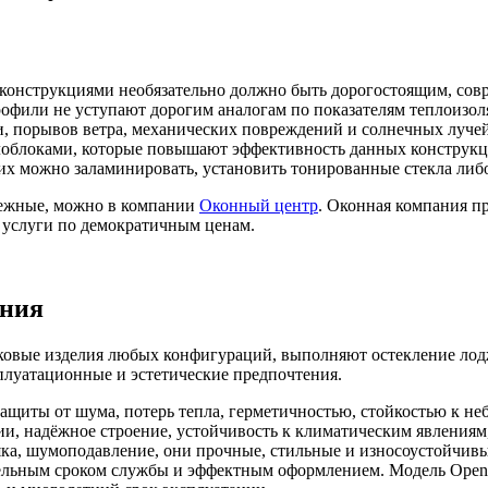
конструкциями необязательно должно быть дорогостоящим, со
офили не уступают дорогим аналогам по показателям теплоизо
и, порывов ветра, механических повреждений и солнечных лучей
блоками, которые повышают эффективность данных конструкци
их можно заламинировать, установить тонированные стекла либ
дежные, можно в компании
Оконный центр
. Оконная компания п
услуги по демократичным ценам.
ения
овые изделия любых конфигураций, выполняют остекление лодж
плуатационные и эстетические предпочтения.
защиты от шума, потерь тепла, герметичностью, стойкостью к н
 надёжное строение, устойчивость к климатическим явлениям, 
ка, шумоподавление, они прочные, стильные и износоустойчивые
ельным сроком службы и эффектным оформлением. Модель Opente