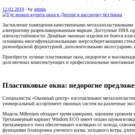
12.02.2019
-
by
admin
Застекление помещения качественными металлопластиковыми 
альтернативу разрекламированным маркам. Доступные ПВХ пр
износоустойчивости. Дешёвые оконные изделия не боятся влаг
оснащены многофункциональными энергосберегающими стекло
разнообразной фурнитурной, дополнительными аксессуарами, 
Приобрести лучшие пластиковые окна, недорогие и высокона
долговечных комплектующих и профессиональные монтажные 
Пластиковые окна: недорогие предлож
Специалисты «Оконный центр» изготавливают металлопластик
универсальный ассортимент оконных систем на различные экс
Модель Millenium обладает тремя камерами, хорошим уровнем 
Трехкамерный вариант Windom ECO имеет опции шумоизоляции,
трехкамерного типа обеспечивают изоляцию от холода, сквозня
функциями блокировки уличного шума, холодного ветра, длит