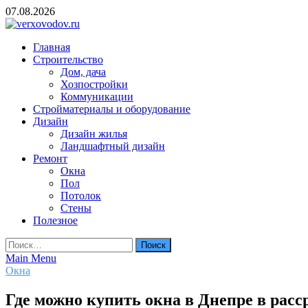
Skip
07.08.2026
to
content
verxovodov.ru
Главная
Ремонт и строительство
Строительство
Дом, дача
Хозпостройки
Коммуникации
Стройматериалы и оборудование
Дизайн
Дизайн жилья
Ландшафтный дизайн
Ремонт
Окна
Пол
Потолок
Стены
Полезное
Найти:
Main Menu
Окна
Где можно купить окна в Днепре в расс