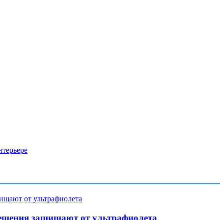
нтерьере
ешения защищают от ультрафиолета