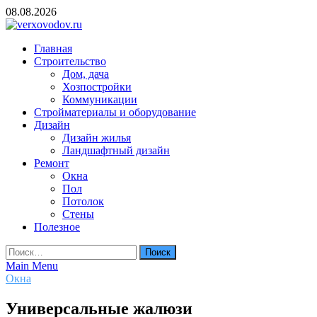
Skip
08.08.2026
to
content
verxovodov.ru
Главная
Ремонт и строительство
Строительство
Дом, дача
Хозпостройки
Коммуникации
Стройматериалы и оборудование
Дизайн
Дизайн жилья
Ландшафтный дизайн
Ремонт
Окна
Пол
Потолок
Стены
Полезное
Найти:
Main Menu
Окна
Универсальные жалюзи