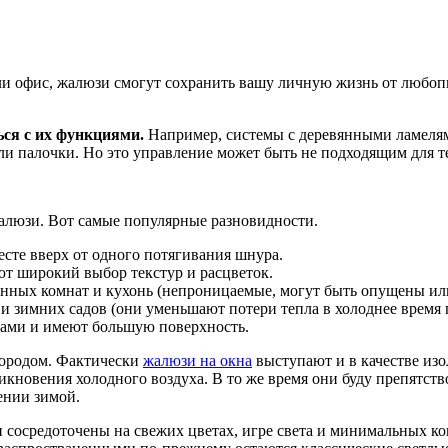
ли офис, жалюзи смогут сохранить вашу личную жизнь от любопы
ся с их функциями.
Например, системы с деревянными ламелями
 палочки. Но это управление может быть не подходящим для те
жалюзи. Вот самые популярные разновидности.
те вверх от одного потягивания шнура.
т широкий выбор текстур и расцветок.
анных комнат и кухонь (непроницаемые, могут быть опущены ил
и зимних садов (они уменьшают потери тепла в холоднее время г
ками и имеют большую поверхность.
городом. Фактически
жалюзи на окна
выступают и в качестве изо
икновения холодного воздуха. В то же время они буду препятств
ении зимой.
сосредоточены на свежих цветах, игре света и минимальных ко