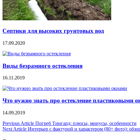
Септики для высоких грунтовых вод
17.09.2020
Виды безрамного остекления
16.11.2019
Что нужно знать про остекление пластиковыми 
14.09.2019
Навигация
Previous Article
Погреб Тингард: плюсы, минусы, особенности
Next Article
Интерьер с фактурой и характером (80+ фото): обз
по