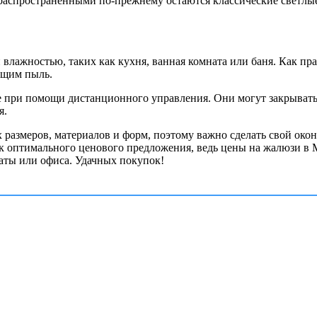
 распространенными по-прежнему остаются классические светл
влажностью, таких как кухня, ванная комната или баня. Как пр
ющим пыль.
 при помощи дистанционного управления. Они могут закрывать 
я.
размеров, материалов и форм, поэтому важно сделать свой око
к оптимального ценового предложения, ведь цены на жалюзи в М
аты или офиса. Удачных покупок!