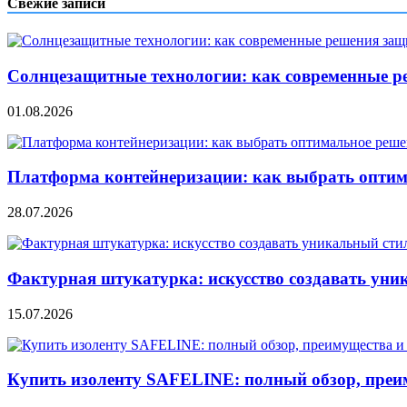
записям
Свежие записи
Солнцезащитные технологии: как современные р
01.08.2026
Платформа контейнеризации: как выбрать опти
28.07.2026
Фактурная штукатурка: искусство создавать уни
15.07.2026
Купить изоленту SAFELINE: полный обзор, преи