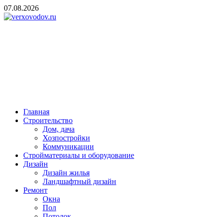
Skip
07.08.2026
to
content
verxovodov.ru
Ремонт и строительство
Главная
Строительство
Дом, дача
Хозпостройки
Коммуникации
Стройматериалы и оборудование
Дизайн
Дизайн жилья
Ландшафтный дизайн
Ремонт
Окна
Пол
Потолок