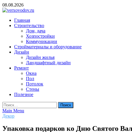
Skip
08.08.2026
to
content
verxovodov.ru
Главная
Ремонт и строительство
Строительство
Дом, дача
Хозпостройки
Коммуникации
Стройматериалы и оборудование
Дизайн
Дизайн жилья
Ландшафтный дизайн
Ремонт
Окна
Пол
Потолок
Стены
Полезное
Найти:
Main Menu
Декор
Упаковка подарков ко Дню Святого Вал