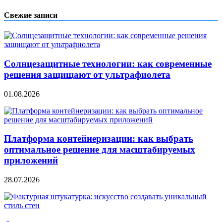
по
записям
Свежие записи
Солнцезащитные технологии: как современные
решения защищают от ультрафиолета
01.08.2026
Платформа контейнеризации: как выбрать
оптимальное решение для масштабируемых
приложений
28.07.2026