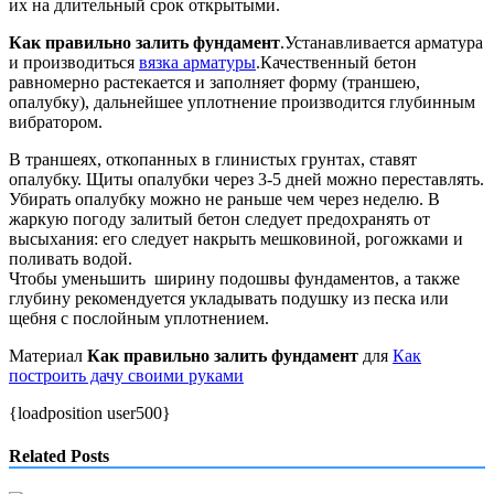
их на длительный срок открытыми.
Как правильно залить фундамент
.Устанавливается арматура
и производиться
вязка арматуры
.Качественный бетон
равномерно растекается и заполняет форму (траншею,
опалубку), дальнейшее уплотнение производится глубинным
вибратором.
В траншеях, откопанных в глинистых грунтах, ставят
опалубку. Щиты опалубки через 3-5 дней можно переставлять.
Убирать опалубку можно не раньше чем через неделю. В
жаркую погоду залитый бетон следует предохранять от
высыхания: его следует накрыть мешковиной, рогожками и
поливать водой.
Чтобы уменьшить ширину подошвы фундаментов, а также
глубину рекомендуется укладывать подушку из песка или
щебня с послойным уплотнением.
Материал
Как правильно залить фундамент
для
Как
построить дачу своими руками
{loadposition user500}
Related Posts