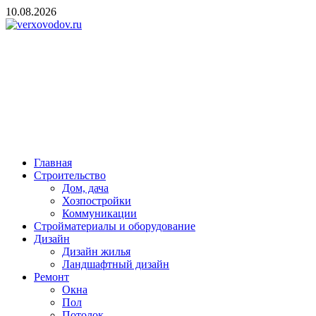
Skip
10.08.2026
to
content
verxovodov.ru
Ремонт и строительство
Главная
Строительство
Дом, дача
Хозпостройки
Коммуникации
Стройматериалы и оборудование
Дизайн
Дизайн жилья
Ландшафтный дизайн
Ремонт
Окна
Пол
Потолок