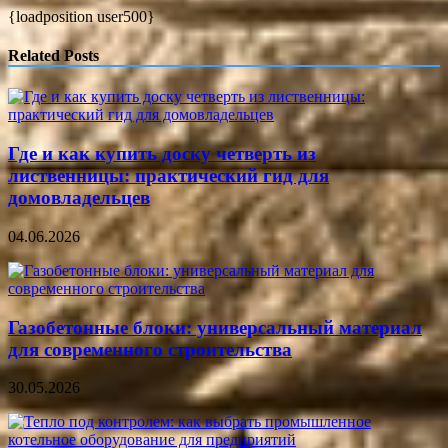
{loadposition user500}
Related Posts
Где и как купить доску четверть из
лиственницы: практический гид для
домовладельцев
04.06.2026
Газобетонные блоки: универсальный материал
для современного строительства
30.05.2026