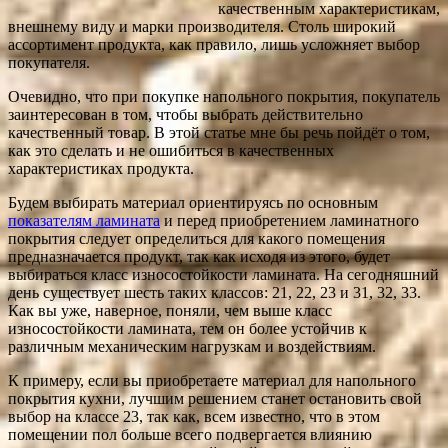
качественным характеристикам,
внешнему виду и марки производителя. Столь широкий
ассортимент продукта, как правило, лишь усложняет выбор
покупателя.
Очевидно, что при покупке напольного покрытия, покупатель
заинтересован в том, чтобы выбрать действительно
качественный товар. В этой статье мне бы речь пойдёт о том,
как это сделать и не ошибиться в качественных
характеристиках продукта.
Будем выбирать материал ориентируясь по основным
показателям ламината
и перед приобретением ламинатного
покрытия следует определиться для какого помещения
предназначается продукт, так как исходя из этого, будет
выбираться класс износостойкости ламината. На сегодняшний
день существует шесть таких классов: 21, 22, 23 и 31, 32, 33.
Как вы уже, наверное, поняли, чем выше класс
износостойкости ламината, тем он более устойчив к
различным механическим нагрузкам и воздействиям.
К примеру, если вы приобретаете материал для напольного
покрытия кухни, лучшим решением станет остановить свой
выбор на классе 23, так как, всем известно, что в этом
помещении пол больше всего подвергается влиянию