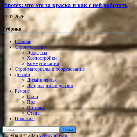
Pinotex: что это за краска и как с ней работать
13.07.2026
Рубрики
Главная
Строительство
Дом, дача
Хозпостройки
Коммуникации
Стройматериалы и оборудование
Дизайн
Дизайн жилья
Ландшафтный дизайн
Ремонт
Окна
Пол
Потолок
Стены
Полезное
Найти:
Copyright © 2026
verxovodov.ru
.