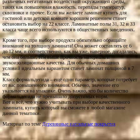
различных негативных воздействий окружающей среды,
таких как повышенная влажность, перепады температур,
сквозняки и прочее. Если вы желаете ламинат купить для
гостиной или детской комнате хорошим решением станет
остановить выбор на 22 классе. Ламинатные полы 31, 32 и 33
класса чаще всего используются в общественных заведениях.
Кроме того, при выборе продукта обязательно обращайте
внимание на толщину ламината! Она может составлять от 6
до 12 мм, и соответственно, как вы уже, наверное, догадались,
чем она больше, тем выше прочность материала и
звукоизоляционные качества. Для обычных домашних
условий идеальным вариантом станет ламинат толщиной в 7
мм.
Класс формальдегида – ещё один параметр, которые потребует
от вас повышенного внимания. Обычно, значение его
указывается на упаковке. Очень важно, что бы количество
формальдегида не превышало допустимых норм.
Вот и всё, что нужно учитывать при выборе качественного
ламината, купить который вы сможете в любой магазине
данной тематики.
Материал по теме
Деревянные напольные покрытия