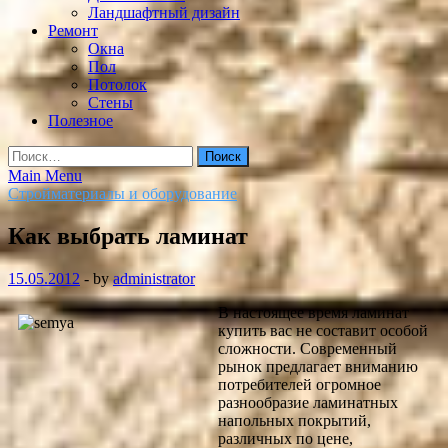
Ландшафтный дизайн
Ремонт
Окна
Пол
Потолок
Стены
Полезное
Найти:
Main Menu
Стройматериалы и оборудование
Как выбрать ламинат
15.05.2012
-
by
administrator
В настоящее время ламинат
купить вас не составит особой
сложности. Современный
рынок предлагает вниманию
потребителей огромное
разнообразие ламинатных
напольных покрытий,
различных по цене,