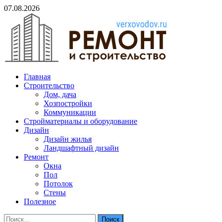
Skip
07.08.2026
to
content
verxovodov.ru
Главная
Ремонт и строительство
Строительство
Дом, дача
Хозпостройки
Коммуникации
Стройматериалы и оборудование
Дизайн
Дизайн жилья
Ландшафтный дизайн
Ремонт
Окна
Пол
Потолок
Стены
Полезное
Найти: