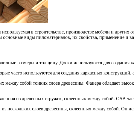
используемая в строительстве, производстве мебели и других о
им основные виды пиломатериалов, их свойства, применение и 
зличные размеры и толщину. Доски используются для создания ка
торые часто используются для создания каркасных конструкций, 
х между собой тонких слоев древесины. Фанера обладает высоко
вленная из древесных стружек, склеенных между собой. OSB част
з нескольких слоев древесины, склеенных между собой. Он исп