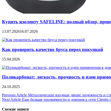
Купить изоленту SAFELINE: полный обзор, преи
13.07.2026
16.07.2026
Как проверить качество бруса перед покупкой
15.04.2026
Поликарбонат: легкость, прочность и идеи примен
24.10.2025
Навигация
Previous Article
Металлические входные двери: надежность и ст
Next Article
Еще больше прозрачности и доверия к сети Citroën 
по
записям
Свежие записи