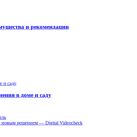
мущества и рекомендации
ения в доме и саду
иль
с новым решением — Digital Videocheck