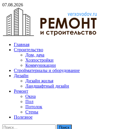
Skip
07.08.2026
to
content
verxovodov.ru
Главная
Ремонт и строительство
Строительство
Дом, дача
Хозпостройки
Коммуникации
Стройматериалы и оборудование
Дизайн
Дизайн жилья
Ландшафтный дизайн
Ремонт
Окна
Пол
Потолок
Стены
Полезное
Найти: