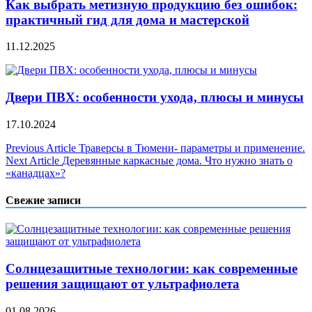
Как выбрать метизную продукцию без ошибок:
практичный гид для дома и мастерской
11.12.2025
Двери ПВХ: особенности ухода, плюсы и минусы
17.10.2024
Навигация
Previous Article
Траверсы в Тюмени- параметры и применение.
Next Article
Деревянные каркасные дома. Что нужно знать о
по
«канадцах»?
записям
Свежие записи
Солнцезащитные технологии: как современные
решения защищают от ультрафиолета
01.08.2026