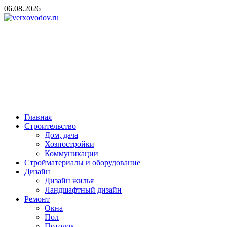
Skip
06.08.2026
to
content
verxovodov.ru
Ремонт и строительство
Главная
Строительство
Дом, дача
Хозпостройки
Коммуникации
Стройматериалы и оборудование
Дизайн
Дизайн жилья
Ландшафтный дизайн
Ремонт
Окна
Пол
Потолок