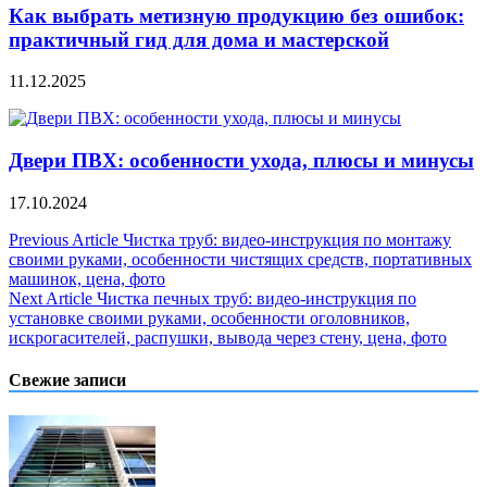
Как выбрать метизную продукцию без ошибок:
практичный гид для дома и мастерской
11.12.2025
Двери ПВХ: особенности ухода, плюсы и минусы
17.10.2024
Навигация
Previous Article
Чистка труб: видео-инструкция по монтажу
своими руками, особенности чистящих средств, портативных
по
машинок, цена, фото
записям
Next Article
Чистка печных труб: видео-инструкция по
установке своими руками, особенности оголовников,
искрогасителей, распушки, вывода через стену, цена, фото
Свежие записи