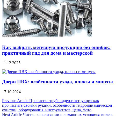
Как выбрать метизную продукцию без ошибок:
практичный гид для дома и мастерской
11.12.2025
Двери ПВХ: особенности ухода, плюсы и минусы
17.10.2024
Навигация
Previous Article
Прочистка труб: видео-инструкция как
прочистить своими руками, особенности гидродинамической
по
очистки, оборудования, инструментов, цена, фото
записям
Next Article
Чистка канализации в домашних условиях: видео-