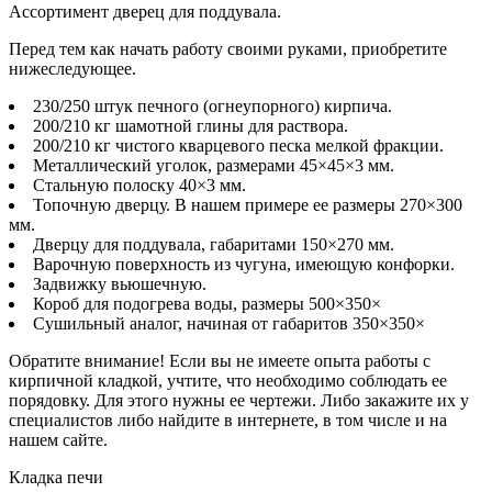
Ассортимент дверец для поддувала.
Перед тем как начать работу своими руками, приобретите
нижеследующее.
230/250 штук печного (огнеупорного) кирпича.
200/210 кг шамотной глины для раствора.
200/210 кг чистого кварцевого песка мелкой фракции.
Металлический уголок, размерами 45×45×3 мм.
Стальную полоску 40×3 мм.
Топочную дверцу. В нашем примере ее размеры 270×300
мм.
Дверцу для поддувала, габаритами 150×270 мм.
Варочную поверхность из чугуна, имеющую конфорки.
Задвижку вьюшечную.
Короб для подогрева воды, размеры 500×350×
Сушильный аналог, начиная от габаритов 350×350×
Обратите внимание! Если вы не имеете опыта работы с
кирпичной кладкой, учтите, что необходимо соблюдать ее
порядовку. Для этого нужны ее чертежи. Либо закажите их у
специалистов либо найдите в интернете, в том числе и на
нашем сайте.
Кладка печи