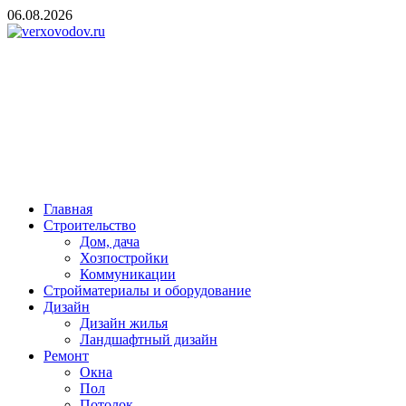
Skip
06.08.2026
to
content
verxovodov.ru
Ремонт и строительство
Главная
Строительство
Дом, дача
Хозпостройки
Коммуникации
Стройматериалы и оборудование
Дизайн
Дизайн жилья
Ландшафтный дизайн
Ремонт
Окна
Пол
Потолок