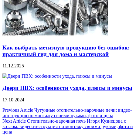
Как выбрать метизную продукцию без ошибок:
практичный гид для дома и мастерской
11.12.2025
Двери ПВХ: особенности ухода, плюсы и минусы
17.10.2024
Навигация
Previous Article
Чугунные отопительно-варочные печи: видео-
инструкция по монтажу своими руками, фото и цена
по
Next Article
Отопительно-варочная печь Игоря Кузнецова с
записям
котлом: видео-инструкция по монтажу своими руками, фото и
цена