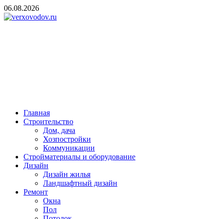
Skip
06.08.2026
to
content
verxovodov.ru
Ремонт и строительство
Главная
Строительство
Дом, дача
Хозпостройки
Коммуникации
Стройматериалы и оборудование
Дизайн
Дизайн жилья
Ландшафтный дизайн
Ремонт
Окна
Пол
Потолок