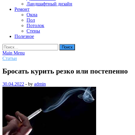
Ландшафтный дизайн
Ремонт
Окна
Пол
Потолок
Стены
Полезное
Найти:
Main Menu
Статьи
Бросать курить резко или постепенно
30.04.2022
-
by
admin