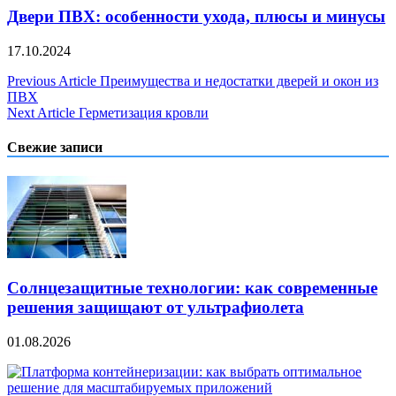
Двери ПВХ: особенности ухода, плюсы и минусы
17.10.2024
Навигация
Previous Article
Преимущества и недостатки дверей и окон из
ПВХ
по
Next Article
Герметизация кровли
записям
Свежие записи
Солнцезащитные технологии: как современные
решения защищают от ультрафиолета
01.08.2026