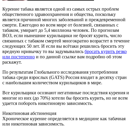
Курение табака является одной из самых острых проблем
общественного здравоохранения и общества, поскольку
является причиной многих заболеваний и преждевременной
смерти. Ежегодно во всем мире от болезней, связанных с
табаком, умирает до 5,4 миллиона человек. По прогнозам
ВОЗ, если нынешние курильщики не бросят курить, число
связанных с табаком смертей многократно возрастет в течение
следующих 50 лет. И если вы всётаки решились бросить эту
вредную нривычку то вы задумывались
бросать курить резко
или постепенно
и по данной ссылке вам подробно об этом
раскажут.
По результатам Глобального исследования употребления
табака среди взрослых (GATS) Россия входит в десятку стран
с наибольшим количеством курильщиков в мире.
Все курильщики осознают негативные последствия курения и
многие из них (до 70%) хотели бы бросить курить, но не всем
удается побороть никотиновую зависимость.
Никотиновая абстиненция
Хроническое курение определяется в медицине как табачная
или никотиновая зависимость.