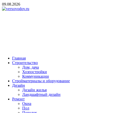
Skip
09.08.2026
to
content
verxovodov.ru
Ремонт и строительство
Главная
Строительство
Дом, дача
Хозпостройки
Коммуникации
Стройматериалы и оборудование
Дизайн
Дизайн жилья
Ландшафтный дизайн
Ремонт
Окна
Пол
Потолок