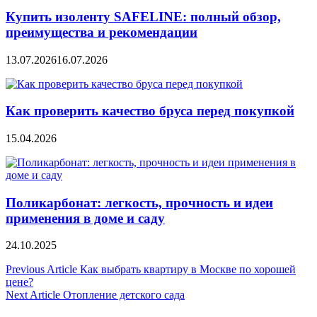
Купить изоленту SAFELINE: полный обзор,
преимущества и рекомендации
13.07.2026
16.07.2026
Как проверить качество бруса перед покупкой
15.04.2026
Поликарбонат: легкость, прочность и идеи
применения в доме и саду
24.10.2025
Навигация
Previous Article
Как выбрать квартиру в Москве по хорошей
цене?
по
Next Article
Отопление детского сада
записям