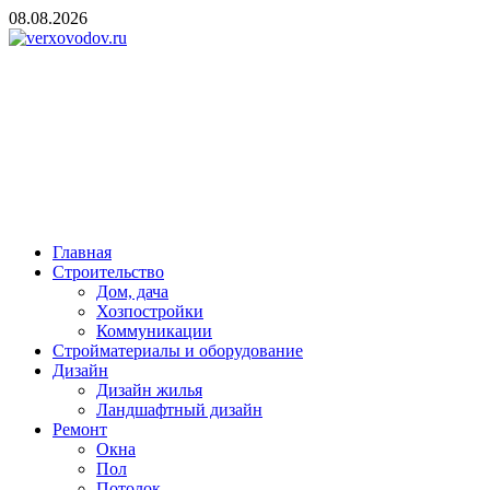
Skip
08.08.2026
to
content
verxovodov.ru
Ремонт и строительство
Главная
Строительство
Дом, дача
Хозпостройки
Коммуникации
Стройматериалы и оборудование
Дизайн
Дизайн жилья
Ландшафтный дизайн
Ремонт
Окна
Пол
Потолок