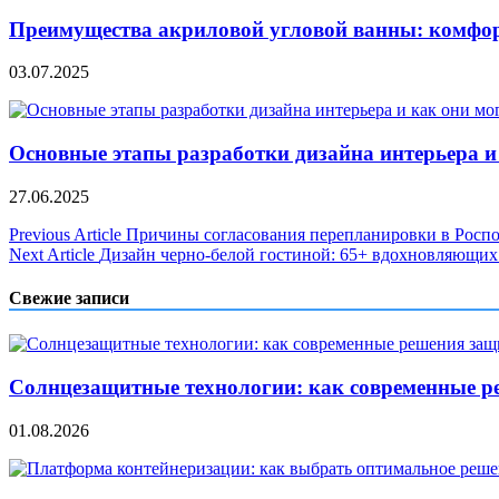
Преимущества акриловой угловой ванны: комфор
03.07.2025
Основные этапы разработки дизайна интерьера и
27.06.2025
Навигация
Previous Article
Причины согласования перепланировки в Роспо
Next Article
Дизайн черно-белой гостиной: 65+ вдохновляющих
по
записям
Свежие записи
Солнцезащитные технологии: как современные р
01.08.2026