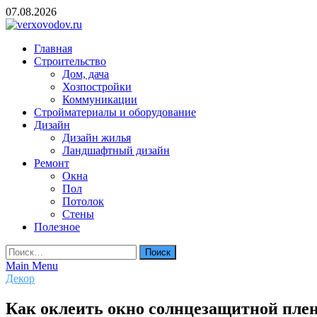
Skip
07.08.2026
to
content
verxovodov.ru
Главная
Ремонт и строительство
Строительство
Дом, дача
Хозпостройки
Коммуникации
Стройматериалы и оборудование
Дизайн
Дизайн жилья
Ландшафтный дизайн
Ремонт
Окна
Пол
Потолок
Стены
Полезное
Найти:
Main Menu
Декор
Как оклеить окно солнцезащитной пле