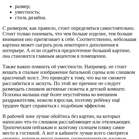
размер;
уместность;
стиль дизайна.
С размером, как правило, стоит определяться самостоятельно.
Стоит только понимать, что чем больше
изделие, тем больше
внимания оно притягивает к себе. Соответственно, небольшая
картина может сыграть роль некоторого дополнения в
интерьере. А если отдаётся предпочтение большой картине,
она становится главным акцентом в помещении.
Также важно помнить об уместности. Например, не стоит
вешать в спальне изображение батальной сцены или слишком
красочный холст. Это приведёт к тому, что вы не сможете
расслабиться и заснуть. По этой же причине не следует
размещать слишком активные сюжеты в детской комнате.
Психика малыша ещё более неустойчива ко внешним
раздражителям, нежели взрослая, поэтому ребёнку ещё
труднее будет справиться с подобным эффектом.
В рабочей зоне лучше обойтись без картин, на которых
написано что-то слишком расслабляющее или отвлекающее.
Тропическим пейзажам и залитому солнцем пляжу самое
место в гостиной. А вот в кабинете лучше всего смотрятся
сюжеты, которые могут помочь сосредоточиться: часовые