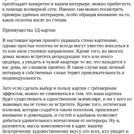
преобладает конкретно в вашем интерьере, можно прибегнуть
к помощи всемирной сети. Именно там можно посмотреть
примеры удачных интерьеров, особо обращая внимание на то,
какие полотна висят по стенам.
Преимущества 3Д-картин
В настоящее время принято украшать стены картинами,
однако простые полотна не всегда могут уместно вписаться в
то или иное стилевое направление. Кроме того, во многих
домах можно встретить репродукцию того или иного
шедевра, а увидеть в чужой квартире то же, что находится у
вас дома, не слишком приятно. В таком случае ваш личный
интерьер в собственных глазах теряет привлекательность и
индивидуальность.
Зато если сделать выбор в пользу картин с трёхмерным
эффектом, можно не сомневаться в том, что ваша картина
будет существовать в единственном экземпляре, и ни у кого из
знакомых вы её точно не встретите. Кроме того, оптическая
иллюзия, которая создаётся таким полотном, привлекает
внимание и домочадцев, и гостей и вдобавок позволяет
добиться удивительного впечатления от интерьера. Ну и,
разумеется, массы комплиментов в адрес вашему
безупречному художественному вкусу ото всех, кто увидит и