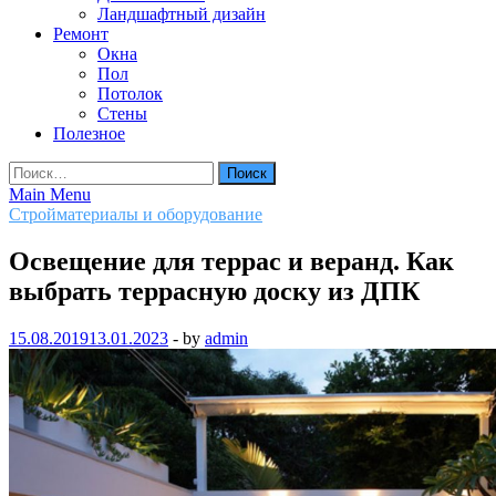
Ландшафтный дизайн
Ремонт
Окна
Пол
Потолок
Стены
Полезное
Найти:
Main Menu
Стройматериалы и оборудование
Освещение для террас и веранд. Как
выбрать террасную доску из ДПК
15.08.2019
13.01.2023
-
by
admin