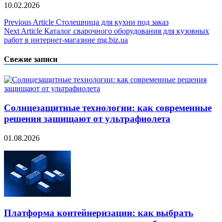
10.02.2026
Навигация
Previous Article
Столешница для кухни под заказ
Next Article
Каталог сварочного оборудования для кузовных
по
работ в интернет-магазине mg.biz.ua
записям
Свежие записи
Солнцезащитные технологии: как современные
решения защищают от ультрафиолета
01.08.2026
Платформа контейнеризации: как выбрать