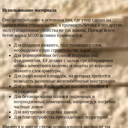
Использование материала
Оно целесообразно в основном там, где упор сделан на
удешевление строительства, а прочность бетона и его другие
эксплуатационные свойства не так важны. Прежде всего
бетон марки М100 активно применяется:
Для создания нижнего, подстилающего слоя,
необходимого при строительстве дорог.
Для формирования бетонной подушки под
фундаментом. Её делают с целью предотвращения
оттока цементного молочка и защиты от коррозии
нижнего слоя арматуры.
Для сооружения площадок, на которых требуется
возводить различные железобетонные конструкции.
Для установки бордюров, не высоких столбов и
ограждений.
Для бетонирования полов в подземных и
полуподземных помещениях, например, в погребах
частных домов.
Для внутренней отделки зданий.
Для благоустройства приусадебных территорий.
Имеются и другие сферы использования, но они не так