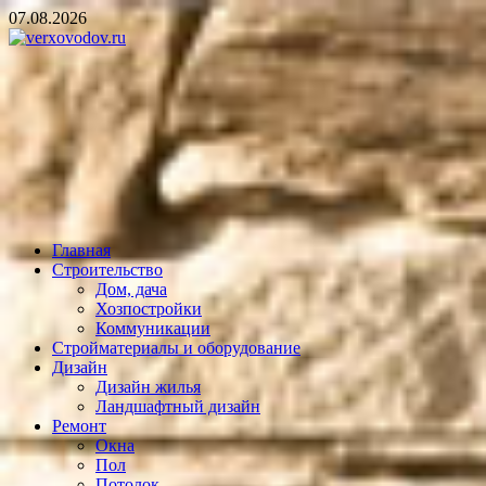
Skip
07.08.2026
to
content
verxovodov.ru
Ремонт и строительство
Главная
Строительство
Дом, дача
Хозпостройки
Коммуникации
Стройматериалы и оборудование
Дизайн
Дизайн жилья
Ландшафтный дизайн
Ремонт
Окна
Пол
Потолок