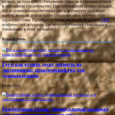
низких, он пользуется стабильным спросом в промышленном
и жилищном строительстве. При соблюдении правил укладки,
после затвердевания бетонная смесь формирует надёжную
основу, которая долгое время сохраняет свои прочностные
характеристики. Приобрести бетон марки М100 можно
ТУТ
,
особенно это актуально для жителей Нижнего Новгорода и
ближайших к нему регионов.
Related Posts
Где и как купить доску четверть из
лиственницы: практический гид для
домовладельцев
04.06.2026
Газобетонные блоки: универсальный материал
для современного строительства