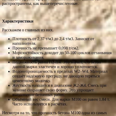
распространены, как вышеперечисленные.
Характеристики
Расскажем о главных из них.
Плотность от 2,37 т/м3 до 2,4 т/м3. Зависит от
наполнителя.
Прочность не превышает 0,098 т/см2.
Морозостойкость доходит до 50-100 циклов оттаивания
и замораживания.
Подвижность равна П2-П4. Это значит, что бетон
данной марки эластичен и хорошо уплотняется.
Водонепроницаемость в пределах W2–W4. Материал
создаёт надёжную преграду, не дающую теряться
цементному молочку.
Жёсткость находится в диапазоне Ж2-Ж4. Смесь при
заливке сохраняет свою форму. Это упрощает
выполнение бетонных работ.
Объёмный вес смеси. Для марки М100 он равен 1.84 т.
Часто используется в расчётах.
Несмотря на то, что прочность бетона М100 одна из самых