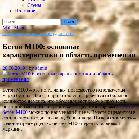
Стены
Полезное
Найти:
Main Menu
Стройматериалы и оборудование
Бетон М100: основные
характеристики и область применения
28.06.2019
-
by
admin
Бетон М100 – это популярная, повсеместно используемая
марка бетона. Для его приготовления требуется небольшое
количество цемента, что обуславливает слабую прочность
бетонной смеси. Если сравнивать с другими марками,
купить
бетон М100
можно по наименьшей цене. Вместе с цементом в
состав смеси входят песок, щебень и вода. Низкая стоимость –
главное преимущество бетона М100 перед остальными
марками.