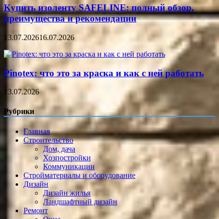
Купить изоленту SAFELINE: полный обзор,
преимущества и рекомендации
13.07.2026
16.07.2026
Pinotex: что это за краска и как с ней работать
13.07.2026
Рубрики
Главная
Строительство
Дом, дача
Хозпостройки
Коммуникации
Стройматериалы и оборудование
Дизайн
Дизайн жилья
Ландшафтный дизайн
Ремонт