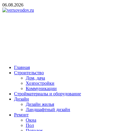
Skip
06.08.2026
to
content
verxovodov.ru
Ремонт и строительство
Главная
Строительство
Дом, дача
Хозпостройки
Коммуникации
Стройматериалы и оборудование
Дизайн
Дизайн жилья
Ландшафтный дизайн
Ремонт
Окна
Пол
Потолок