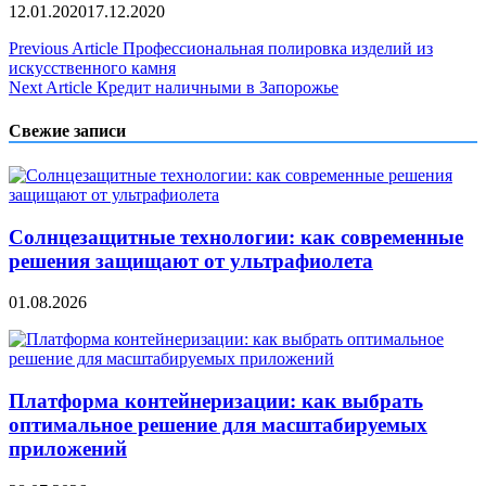
12.01.2020
17.12.2020
Навигация
Previous Article
Профессиональная полировка изделий из
искусственного камня
по
Next Article
Кредит наличными в Запорожье
записям
Свежие записи
Солнцезащитные технологии: как современные
решения защищают от ультрафиолета
01.08.2026
Платформа контейнеризации: как выбрать
оптимальное решение для масштабируемых
приложений