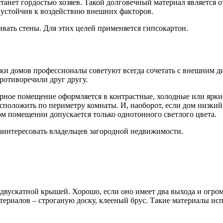
танет гордостью хозяев. Такой долговечный материал является
е устойчив к воздействию внешних факторов.
ать стены. Для этих целей применяется гипсокартон.
ки домов профессионалы советуют всегда сочетать с внешним диз
ротиворечили друг другу.
орное помещение оформляется в контрастные, холодные или ярк
положить по периметру комнаты. И, наоборот, если дом низкий
ом помещении допускается только однотонного светлого цвета.
аинтересовать владельцев загородной недвижимости.
 двускатной крышей. Хорошо, если оно имеет два выхода и огр
ериалов – строганую доску, клееный брус. Такие материалы исп