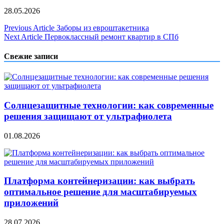
28.05.2026
Навигация
Previous Article
Заборы из евроштакетника
Next Article
Первоклассный ремонт квартир в СПб
по
записям
Свежие записи
Солнцезащитные технологии: как современные
решения защищают от ультрафиолета
01.08.2026
Платформа контейнеризации: как выбрать
оптимальное решение для масштабируемых
приложений
28.07.2026