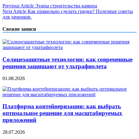
Навигация
Previous Article
Этапы строительства камина
Next Article
Как правильно сделать грядки? Полезные советы
по
для дачников.
записям
Свежие записи
Солнцезащитные технологии: как современные
решения защищают от ультрафиолета
01.08.2026
Платформа контейнеризации: как выбрать
оптимальное решение для масштабируемых
приложений
28.07.2026