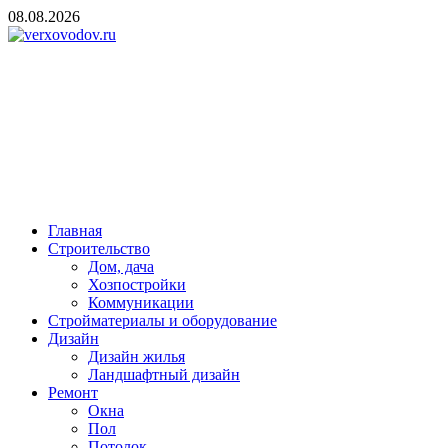
Skip
08.08.2026
to
content
verxovodov.ru
Ремонт и строительство
Главная
Строительство
Дом, дача
Хозпостройки
Коммуникации
Стройматериалы и оборудование
Дизайн
Дизайн жилья
Ландшафтный дизайн
Ремонт
Окна
Пол
Потолок