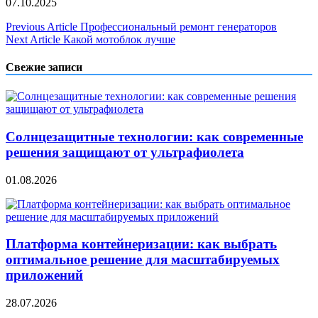
07.10.2025
Навигация
Previous Article
Профессиональный ремонт генераторов
Next Article
Какой мотоблок лучше
по
записям
Свежие записи
Солнцезащитные технологии: как современные
решения защищают от ультрафиолета
01.08.2026
Платформа контейнеризации: как выбрать
оптимальное решение для масштабируемых
приложений
28.07.2026