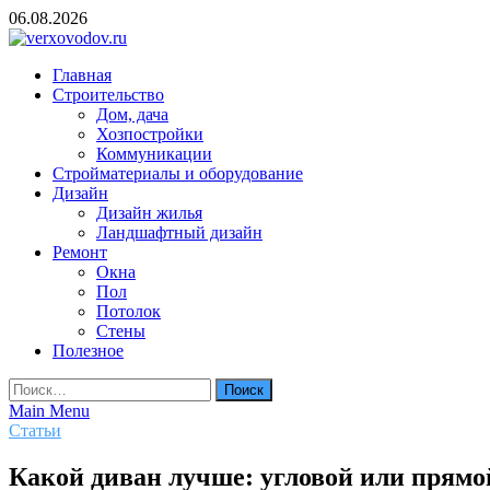
Skip
06.08.2026
to
content
verxovodov.ru
Главная
Ремонт и строительство
Строительство
Дом, дача
Хозпостройки
Коммуникации
Стройматериалы и оборудование
Дизайн
Дизайн жилья
Ландшафтный дизайн
Ремонт
Окна
Пол
Потолок
Стены
Полезное
Найти:
Main Menu
Статьи
Какой диван лучше: угловой или прямо