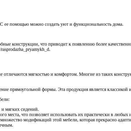
 С ее помощью можно создать уют и функциональность дома.
ные конструкции, что приводит к появлению более качественны
og/rasprodazha_pryamykh_d.
 отличаются мягкостью и комфортом. Многие из таких конструк
ние прямоугольной формы. Эта продукция является классикой и 
бели:
х и мягких сидений.
го места, что позволяет использовать их практически в любых 
 множество модификаций этой мебели, которая прекрасно адапт
тичным.