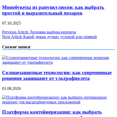
Монобукеты из ранункулюсов: как выбрать
простой и выразительный подарок
07.10.2025
Навигация
Previous Article
Дилемма выбора кирпича
Next Article
Какой диван лучше: угловой или прямой
по
записям
Свежие записи
Солнцезащитные технологии: как современные
решения защищают от ультрафиолета
01.08.2026
Платформа контейнеризации: как выбрать