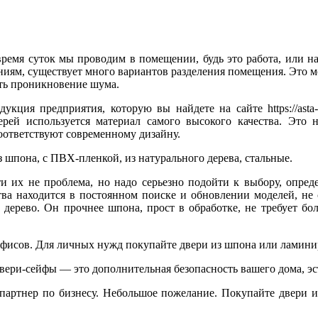
ремя суток мы проводим в помещении, будь это работа, или на
ениям, существует много вариантов разделения помещения. Это м
ть проникновение шума.
ия предприятия, которую вы найдете на сайте https://asta-u
ей используется материал самого высокого качества. Это 
соответствуют современному дизайну.
 шпона, с ПВХ-пленкой, из натурального дерева, стальные.
их не проблема, но надо серьезно подойти к выбору, определ
ва находится в постоянном поиске и обновлении моделей, не с
ерево. Он прочнее шпона, прост в обработке, не требует бол
фисов. Для личных нужд покупайте двери из шпона или ламини
ери-сейфы — это дополнительная безопасность вашего дома, эс
артнер по бизнесу. Небольшое пожелание. Покупайте двери и