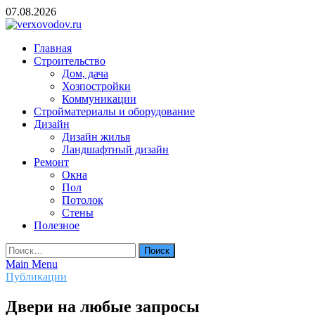
Skip
07.08.2026
to
content
verxovodov.ru
Главная
Ремонт и строительство
Строительство
Дом, дача
Хозпостройки
Коммуникации
Стройматериалы и оборудование
Дизайн
Дизайн жилья
Ландшафтный дизайн
Ремонт
Окна
Пол
Потолок
Стены
Полезное
Найти:
Main Menu
Публикации
Двери на любые запросы