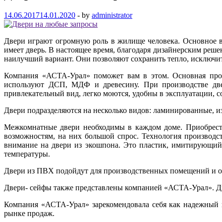
14.06.2017
14.01.2020
-
by
administrator
Двери играют огромную роль в жилище человека. Основное в
имеет дверь. В настоящее время, благодаря дизайнерским реш
наилучший вариант. Они позволяют сохранить тепло, исключи
Компания «АСТА-Урал» поможет вам в этом. Основная продукц
используют ДСП, МДФ и древесину. При производстве двер
привлекательный вид, легко моются, удобны в эксплуатации, 
Двери подразделяются на несколько видов: ламинированные, из
Межкомнатные двери необходимы в каждом доме. Приобрести 
возможностям, на них большой спрос. Технология производст
внимание на двери из экошпона. Это пластик, имитирующий д
температуры.
Двери из ПВХ подойдут для производственных помещений и о
Двери- сейфы также представлены компанией «АСТА-Урал». Дв
Компания «АСТА-Урал» зарекомендовала себя как надежный п
рынке продаж.