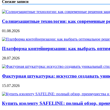
записям
Свежие записи
Солнцезащитные технологии: как современные р
01.08.2026
Платформа контейнеризации: как выбрать опти
28.07.2026
Фактурная штукатурка: искусство создавать уни
15.07.2026
Купить изоленту SAFELINE: полный обзор, преи