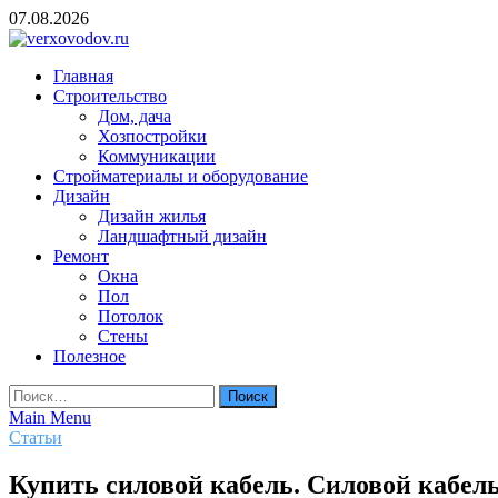
Skip
07.08.2026
to
content
verxovodov.ru
Главная
Ремонт и строительство
Строительство
Дом, дача
Хозпостройки
Коммуникации
Стройматериалы и оборудование
Дизайн
Дизайн жилья
Ландшафтный дизайн
Ремонт
Окна
Пол
Потолок
Стены
Полезное
Найти:
Main Menu
Статьи
Купить силовой кабель. Силовой кабел