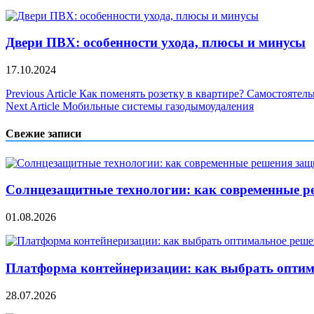
Двери ПВХ: особенности ухода, плюсы и минусы
17.10.2024
Навигация
Previous Article
Как поменять розетку в квартире? Самостоятель
Next Article
Мобильные системы газодымоудаления
по
записям
Свежие записи
Солнцезащитные технологии: как современные р
01.08.2026
Платформа контейнеризации: как выбрать опти
28.07.2026