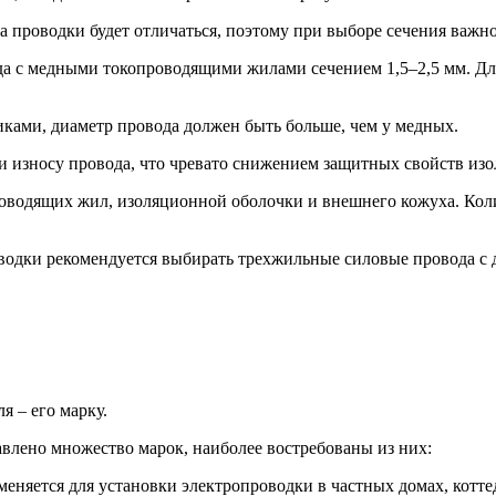
ка проводки будет отличаться, поэтому при выборе сечения важн
да с медными токопроводящими жилами сечением 1,5–2,5 мм. Дл
ами, диаметр провода должен быть больше, чем у медных.
и износу провода, что чревато снижением защитных свойств из
оводящих жил, изоляционной оболочки и внешнего кожуха. Коли
водки рекомендуется выбирать трехжильные силовые провода с
я – его марку.
лено множество марок, наиболее востребованы из них:
меняется для установки электропроводки в частных домах, котте