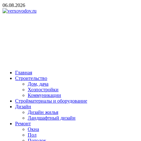
Skip
06.08.2026
to
content
verxovodov.ru
Ремонт и строительство
Главная
Строительство
Дом, дача
Хозпостройки
Коммуникации
Стройматериалы и оборудование
Дизайн
Дизайн жилья
Ландшафтный дизайн
Ремонт
Окна
Пол
Потолок