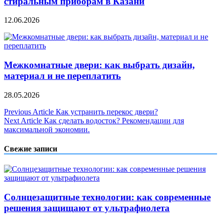
стиральным приборам в Казани
12.06.2026
Межкомнатные двери: как выбрать дизайн,
материал и не переплатить
28.05.2026
Навигация
Previous Article
Как устранить перекос двери?
Next Article
Как сделать водосток? Рекомендации для
по
максимальной экономии.
записям
Свежие записи
Солнцезащитные технологии: как современные
решения защищают от ультрафиолета