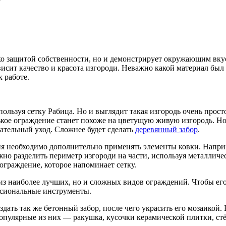
о защитой собственности, но и демонстрирует окружающим вкус 
исит качество и красота изгороди. Неважно какой материал был
 работе.
пользуя сетку Рабица. Но и выглядит такая изгородь очень просто
ькое ограждение станет похоже на цветущую живую изгородь. Но 
зательный уход. Сложнее будет сделать
деревянный забор
.
я необходимо дополнительно применять элементы ковки. Наприме
но разделить периметр изгороди на части, используя металличе
ограждение, которое напоминает сетку.
из наиболее лучших, но и сложных видов ограждений. Чтобы его 
ссиональные инструменты.
здать так же бетонный забор, после чего украсить его мозаикой
опулярные из них — ракушка, кусочки керамической плитки, стё