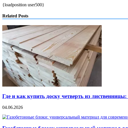
{loadposition user500}
Related Posts
Где и как купить доску четверть из лиственницы
04.06.2026