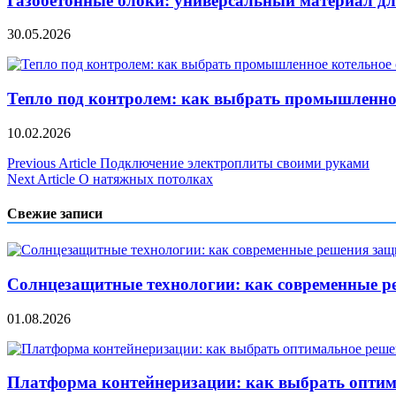
Газобетонные блоки: универсальный материал дл
30.05.2026
Тепло под контролем: как выбрать промышленно
10.02.2026
Навигация
Previous Article
Подключение электроплиты своими руками
Next Article
О натяжных потолках
по
записям
Свежие записи
Солнцезащитные технологии: как современные р
01.08.2026
Платформа контейнеризации: как выбрать опти