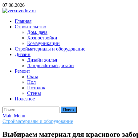
Skip
07.08.2026
to
content
verxovodov.ru
Главная
Ремонт и строительство
Строительство
Дом, дача
Хозпостройки
Коммуникации
Стройматериалы и оборудование
Дизайн
Дизайн жилья
Ландшафтный дизайн
Ремонт
Окна
Пол
Потолок
Стены
Полезное
Найти:
Main Menu
Стройматериалы и оборудование
Выбираем материал для красивого забо