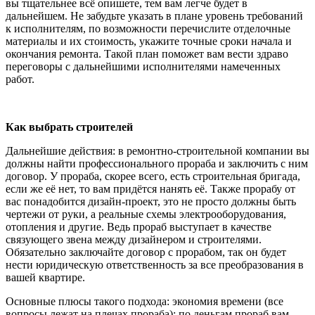
вы тщательнее всё опишете, тем вам легче будет в
дальнейшем. Не забудьте указать в плане уровень требований
к исполнителям, по возможности перечислите отделочные
материалы и их стоимость, укажите точные сроки начала и
окончания ремонта. Такой план поможет вам вести здраво
переговоры с дальнейшими исполнителями намеченных
работ.
Как выбрать строителей
Дальнейшие действия: в ремонтно-строительной компании вы
должны найти профессионального прораба и заключить с ним
договор. У прораба, скорее всего, есть строительная бригада,
если же её нет, то вам придётся нанять её. Также прорабу от
вас понадобится дизайн-проект, это не просто должны быть
чертежи от руки, а реальные схемы электрооборудования,
отопления и другие. Ведь прораб выступает в качестве
связующего звена между дизайнером и строителями.
Обязательно заключайте договор с прорабом, так он будет
нести юридическую ответственность за все преобразования в
вашей квартире.
Основные плюсы такого подхода: экономия времени (все
вопросы лежат на плечах прораба); по деньгам прораб вам