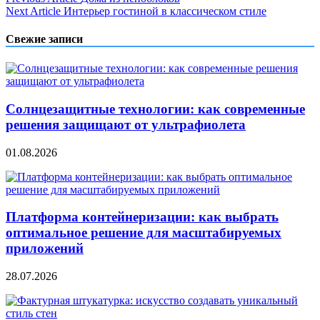
Навигация
Next Article
Интерьер гостиной в классическом стиле
по
записям
Свежие записи
Солнцезащитные технологии: как современные
решения защищают от ультрафиолета
01.08.2026
Платформа контейнеризации: как выбрать
оптимальное решение для масштабируемых
приложений
28.07.2026