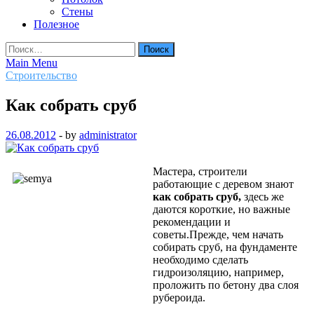
Стены
Полезное
Найти:
Main Menu
Строительство
Как собрать сруб
26.08.2012
-
by
administrator
Мастера
,
строители
работающие
с
деревом
знают
как
собрать
сруб
,
здесь
же
даются
короткие
,
но
важные
рекомендации
и
советы.Прежде, чем
начать
собирать
сруб
,
на
фундаменте
необходимо
сделать
гидроизоляцию
,
например
,
проложить
по
бетону
два
слоя
рубероида
.