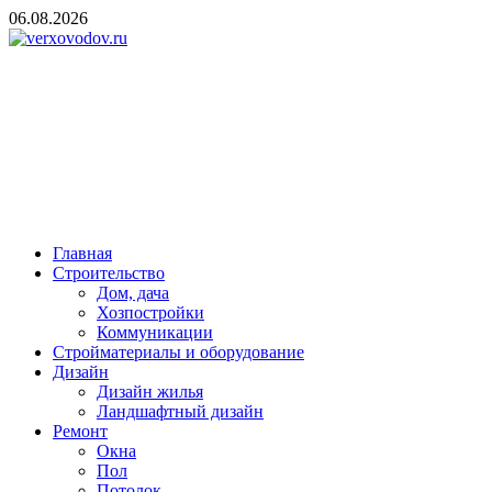
Skip
06.08.2026
to
content
verxovodov.ru
Ремонт и строительство
Главная
Строительство
Дом, дача
Хозпостройки
Коммуникации
Стройматериалы и оборудование
Дизайн
Дизайн жилья
Ландшафтный дизайн
Ремонт
Окна
Пол
Потолок