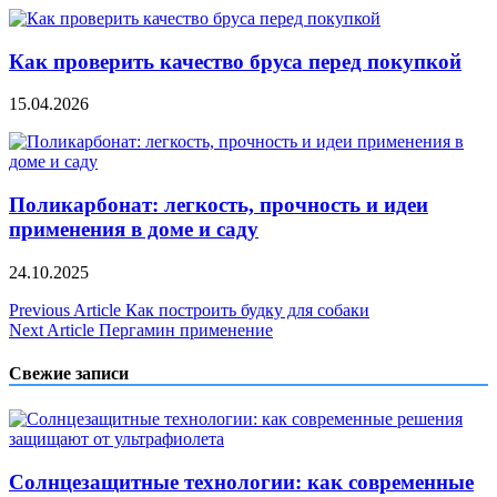
Как проверить качество бруса перед покупкой
15.04.2026
Поликарбонат: легкость, прочность и идеи
применения в доме и саду
24.10.2025
Навигация
Previous Article
Как построить будку для собаки
Next Article
Пергамин применение
по
записям
Свежие записи
Солнцезащитные технологии: как современные