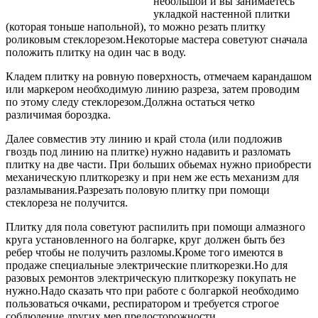
небольшой и вы занимаетесь
укладкой настенной плитки
(которая тоньше напольной), то можно резать плитку
роликовым стеклорезом.Некоторые мастера советуют сначала
положить плитку на один час в воду.
Кладем плитку на ровную поверхность, отмечаем карандашом
или маркером необходимую линию разреза, затем проводим
по этому следу стеклорезом.Должна остаться четко
различимая бороздка.
Далее совместив эту линию и край стола (или подложив
гвоздь под линию на плитке) нужно надавить и разломать
плитку на две части. При больших обьемах нужно приобрести
механическую плиткорезку и при нем же есть механизм для
разламывания.Разрезать половую плитку при помощи
стеклореза не получится.
Плитку для пола советуют распилить при помощи алмазного
круга установленного на болгарке, круг должен быть без
ребер чтобы не получить разломы.Кроме того имеются в
продаже специальные электрические плиткорезки.Но для
разовых ремонтов электрическую плиткорезку покупать не
нужно.Надо сказать что при работе с болгаркой необходимо
пользоваться очками, респиратором и требуется строгое
соблюдение других мер предосторожности,