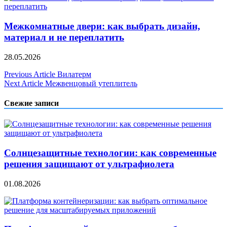
Межкомнатные двери: как выбрать дизайн,
материал и не переплатить
28.05.2026
Навигация
Previous Article
Вилатерм
Next Article
Межвенцовый утеплитель
по
записям
Свежие записи
Солнцезащитные технологии: как современные
решения защищают от ультрафиолета
01.08.2026