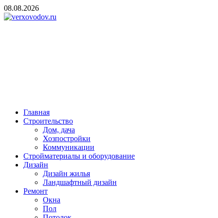
Skip
08.08.2026
to
content
verxovodov.ru
Ремонт и строительство
Главная
Строительство
Дом, дача
Хозпостройки
Коммуникации
Стройматериалы и оборудование
Дизайн
Дизайн жилья
Ландшафтный дизайн
Ремонт
Окна
Пол
Потолок