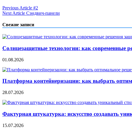
Навигация
Previous Article
#2
Next Article
Сэндвич-панели
по
записям
Свежие записи
Солнцезащитные технологии: как современные р
01.08.2026
Платформа контейнеризации: как выбрать опти
28.07.2026
Фактурная штукатурка: искусство создавать уни
15.07.2026