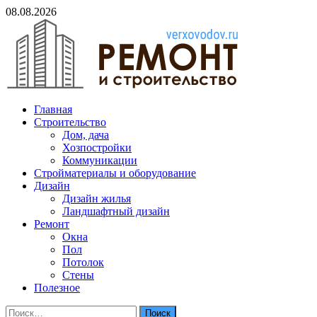
Skip
08.08.2026
to
content
verxovodov.ru
Главная
Ремонт и строительство
Строительство
Дом, дача
Хозпостройки
Коммуникации
Стройматериалы и оборудование
Дизайн
Дизайн жилья
Ландшафтный дизайн
Ремонт
Окна
Пол
Потолок
Стены
Полезное
Найти: