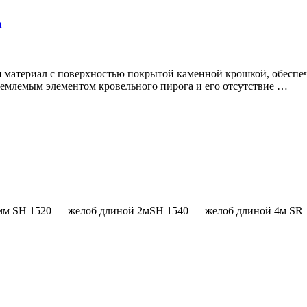
h
я материал с поверхностью покрытой каменной крошкой, обесп
ъемлемым элементом кровельного пирога и его отсутствие …
 мм SH 1520 — желоб длиной 2мSH 1540 — желоб длиной 4м SR 