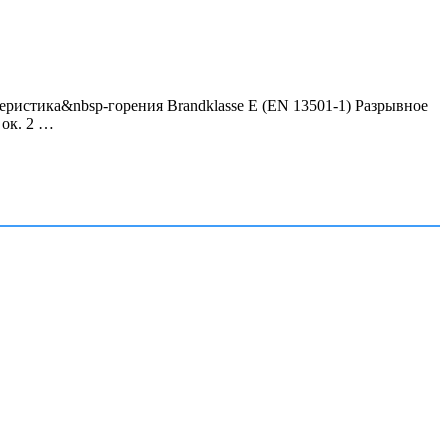
истика&nbsp-горения Brandklasse E (EN 13501-1) Разрывное
 ок. 2 …