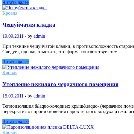
Читать далее
Кровля
Чешуйчатая кладка
19.09.2011
-
by
admin
При технике чешуйчатой кладки, в противоположность старон
Следует, однако, отметить, что форма соответствует тем …
Читать далее
Кровля
Утепление нежилого чердачного помещения
15.09.2011
-
by
admin
Теплоизоляция &laquo-холодных крыш&raquo- (чердачное поме
перекрытия от проникновения паров теплого воздуха из жило
Читать далее
Кровля