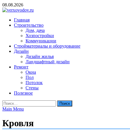
Skip
08.08.2026
to
content
verxovodov.ru
Главная
Ремонт и строительство
Строительство
Дом, дача
Хозпостройки
Коммуникации
Стройматериалы и оборудование
Дизайн
Дизайн жилья
Ландшафтный дизайн
Ремонт
Окна
Пол
Потолок
Стены
Полезное
Найти:
Main Menu
Кровля