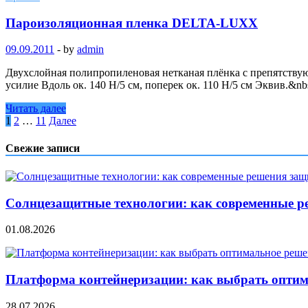
Пароизоляционная пленка DELTA-LUXX
09.09.2011
-
by
admin
Двухслойная полипропиленовая нетканая плёнка с препятству
усилие Вдоль ок. 140 Н/5 см, поперек ок. 110 Н/5 см Эквив.
Читать далее
Пагинация
1
2
…
11
Далее
записей
Свежие записи
Солнцезащитные технологии: как современные р
01.08.2026
Платформа контейнеризации: как выбрать опти
28.07.2026