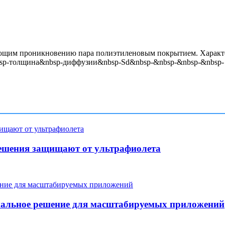
ющим проникновению пара полиэтиленовым покрытием. Характер
&nbsp-толщина&nbsp-диффузии&nbsp-Sd&nbsp-&nbsp-&nbsp-&nbsp-
ешения защищают от ультрафиолета
мальное решение для масштабируемых приложений