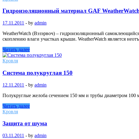
Гидроизоляционный материал GAF WeatherWatc
17.11.2011
-
by
admin
WeatherWatch (Вэзэрвоч) – гидроизоляционный самоклеющийс
скоплению влаги участках крыши. WeatherWatch является неот
Читать далее
Кровля
Cистема полукруглая 150
12.11.2011
-
by
admin
Полукруглые желоба сечением 150 мм и трубы диаметром 100
Читать далее
Кровля
Защита от шума
03.11.2011
-
by
admin