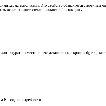
ми характеристиками. Это свойство объясняется строением мате
зом, использование стекловолокнистой изоляции …
надо аккуратно смести, иначе металлическая крошка будет ржав
0 мм Расход по потребности