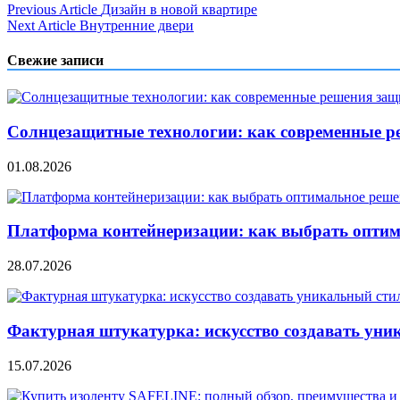
Навигация
Previous Article
Дизайн в новой квартире
Next Article
Внутренние двери
по
записям
Свежие записи
Солнцезащитные технологии: как современные р
01.08.2026
Платформа контейнеризации: как выбрать опти
28.07.2026
Фактурная штукатурка: искусство создавать уни
15.07.2026