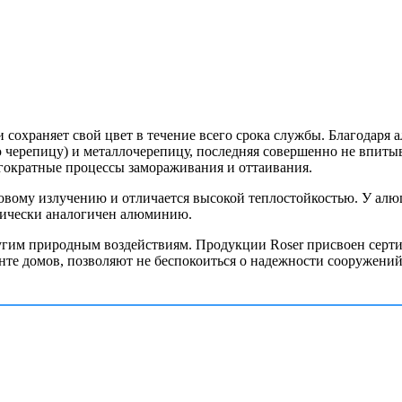
 сохраняет свой цвет в течение всего срока службы. Благодаря 
 черепицу) и металлочерепицу, последняя совершенно не впитыв
гократные процессы замораживания и оттаивания.
товому излучению и отличается высокой теплостойкостью.
У алю
тически аналогичен алюминию.
ругим природным воздействиям. Продукции Roser присвоен серти
нте домов, позволяют не беспокоиться о надежности сооружений