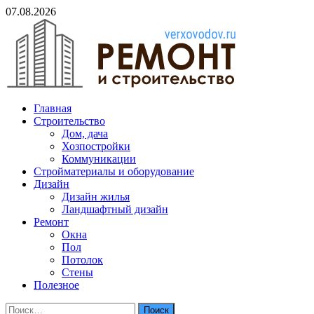
Skip
07.08.2026
to
content
verxovodov.ru
Главная
Ремонт и строительство
Строительство
Дом, дача
Хозпостройки
Коммуникации
Стройматериалы и оборудование
Дизайн
Дизайн жилья
Ландшафтный дизайн
Ремонт
Окна
Пол
Потолок
Стены
Полезное
Найти: