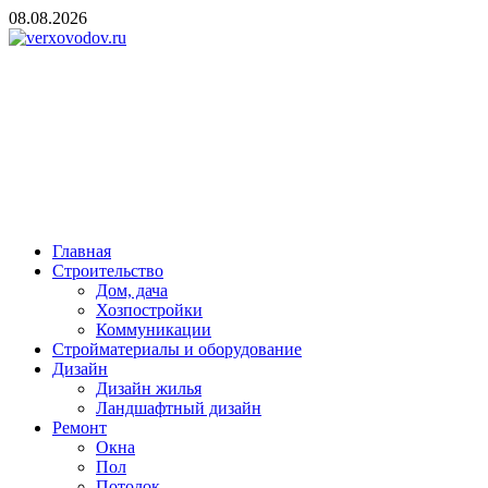
Skip
08.08.2026
to
content
verxovodov.ru
Ремонт и строительство
Главная
Строительство
Дом, дача
Хозпостройки
Коммуникации
Стройматериалы и оборудование
Дизайн
Дизайн жилья
Ландшафтный дизайн
Ремонт
Окна
Пол
Потолок