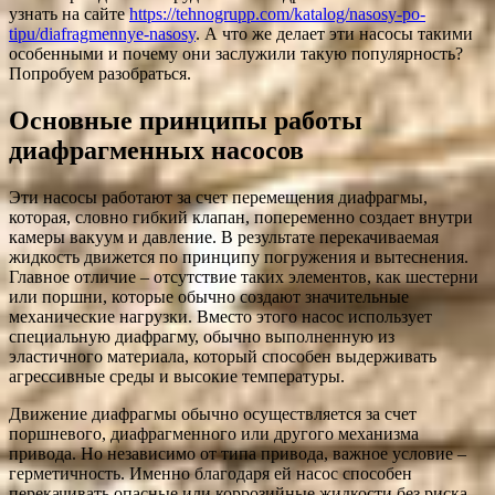
узнать на сайте
https://tehnogrupp.com/katalog/nasosy-po-
tipu/diafragmennye-nasosy
. А что же делает эти насосы такими
особенными и почему они заслужили такую популярность?
Попробуем разобраться.
Основные принципы работы
диафрагменных насосов
Эти насосы работают за счет перемещения диафрагмы,
которая, словно гибкий клапан, попеременно создает внутри
камеры вакуум и давление. В результате перекачиваемая
жидкость движется по принципу погружения и вытеснения.
Главное отличие – отсутствие таких элементов, как шестерни
или поршни, которые обычно создают значительные
механические нагрузки. Вместо этого насос использует
специальную диафрагму, обычно выполненную из
эластичного материала, который способен выдерживать
агрессивные среды и высокие температуры.
Движение диафрагмы обычно осуществляется за счет
поршневого, диафрагменного или другого механизма
привода. Но независимо от типа привода, важное условие –
герметичность. Именно благодаря ей насос способен
перекачивать опасные или коррозийные жидкости без риска