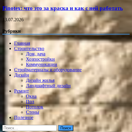
Pinotex: что это за краска и как с ней работать
13.07.2026
Рубрики
Главная
Строительство
Дом, дача
Хозпостройки
Коммуникации
Стройматериалы и оборудование
Дизайн
Дизайн жилья
Ландшафтный дизайн
Ремонт
Окна
Пол
Потолок
Стены
Полезное
Найти: