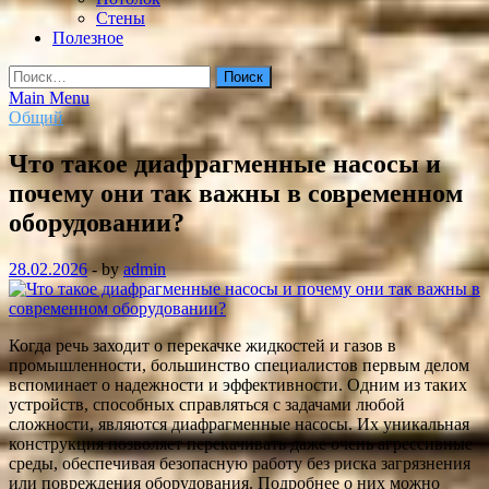
Стены
Полезное
Найти:
Main Menu
Общий
Что такое диафрагменные насосы и
почему они так важны в современном
оборудовании?
28.02.2026
-
by
admin
Когда речь заходит о перекачке жидкостей и газов в
промышленности, большинство специалистов первым делом
вспоминает о надежности и эффективности. Одним из таких
устройств, способных справляться с задачами любой
сложности, являются диафрагменные насосы. Их уникальная
конструкция позволяет перекачивать даже очень агрессивные
среды, обеспечивая безопасную работу без риска загрязнения
или повреждения оборудования. Подробнее о них можно