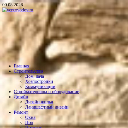
Skip
09.08.2026
to
content
verxovodov.ru
Ремонт и строительство
Главная
Строительство
Дом, дача
Хозпостройки
Коммуникации
Стройматериалы и оборудование
Дизайн
Дизайн жилья
Ландшафтный дизайн
Ремонт
Окна
Пол
Потолок