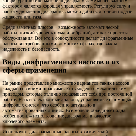
конфигурацию или материал диафрагмы. Не менее важным
фактором является хорошая управляемость. Регулируя силу и
частоту движения диафрагмы, можно добиться точной подачи
жидкости или газа.
Среди заметных плюсов – возможность автоматической
работы, низкий уровень шума и вибраций, а также простота
обслуживания. Все это в совокупности делает диафрагменные
насосы востребованными во многих сферах, где важна
надежность и безопасность.
Виды диафрагменных насосов и их
сферы применения
На рынке представлено множество вариантов таких насосов,
каждый со своими нюансами. Есть модели с механическим
приводом, которые отлично показывают себя при постоянной
работе. Есть и электронные аналоги, управляемые с помощью
цифровых систем, что особенно актуально в
автоматизированных линиях. Все модели объединяет одна
особенность – использование диафрагмы в качестве
ключевого элемента.
Используют диафрагменные насосы в химической