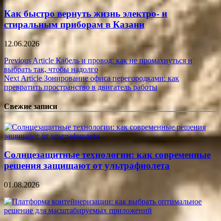
Как быстро вернуть жизнь электро- и
стиральным приборам в Казани
12.06.2026
Навигация
Previous Article
Кабель и провод: как не промахнуться и
выбрать так, чтобы надолго
по
Next Article
Зонирование офиса перегородками: как
записям
превратить пространство в двигатель работы
Свежие записи
Солнцезащитные технологии: как современные
решения защищают от ультрафиолета
01.08.2026