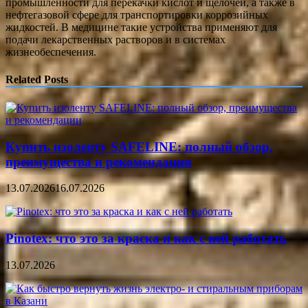
промышленности для перекачки кислот и щелочей, а также в
нефтегазовой сфере для транспортировки коррозийных
жидкостей. В медицине такие устройства применяют для
подачи лекарственных растворов и в системах
жизнеобеспечения.
Related Posts
Купить изоленту SAFELINE: полный обзор,
преимущества и рекомендации
13.07.2026
16.07.2026
Pinotex: что это за краска и как с ней работать
13.07.2026