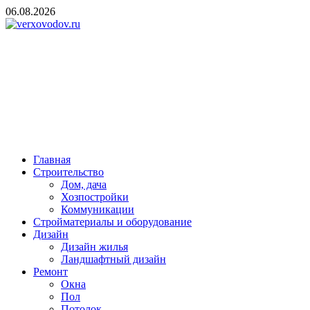
Skip
06.08.2026
to
content
verxovodov.ru
Ремонт и строительство
Главная
Строительство
Дом, дача
Хозпостройки
Коммуникации
Стройматериалы и оборудование
Дизайн
Дизайн жилья
Ландшафтный дизайн
Ремонт
Окна
Пол
Потолок