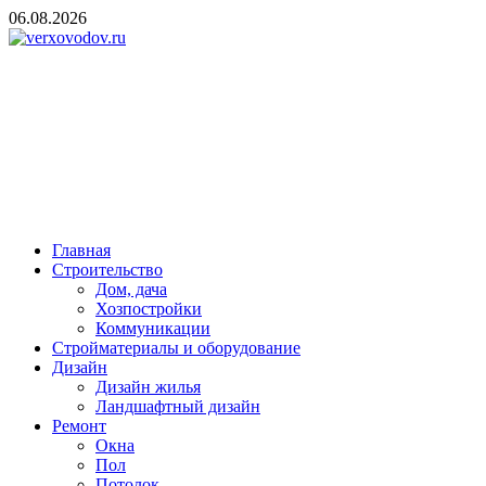
Skip
06.08.2026
to
content
verxovodov.ru
Ремонт и строительство
Главная
Строительство
Дом, дача
Хозпостройки
Коммуникации
Стройматериалы и оборудование
Дизайн
Дизайн жилья
Ландшафтный дизайн
Ремонт
Окна
Пол
Потолок